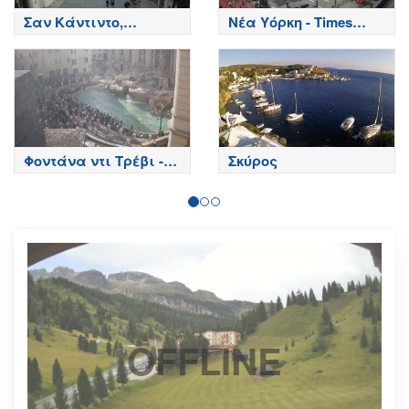
Σαν Κάντιντο,
Νέα Υόρκη - Times
Μπολζάνο - San
Square
Candido, Bolzano
Φοντάνα ντι Τρέβι -
Σκύρος
Ρώμη
OFFLINE