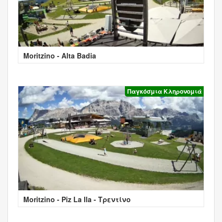
Moritzino - Alta Badia
Παγκόσμια Κληρονομιά
Moritzino - Piz La Ila - Τρεντίνο