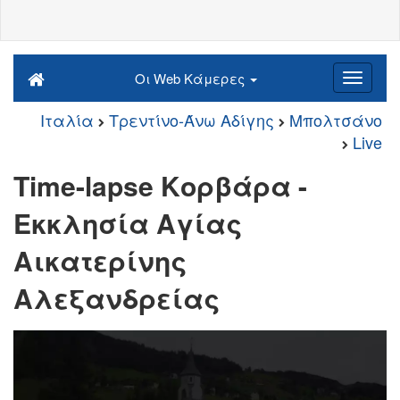
Οι Web Κάμερες
Ιταλία
Τρεντίνο-Άνω Αδίγης
Μπολτσάνο
Live
Time-lapse Κορβάρα -
Εκκλησία Αγίας
Αικατερίνης
Αλεξανδρείας