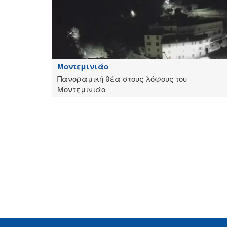
Μοντεμινιάο
Πανοραμική θέα στους λόφους του
Μοντεμινιάο