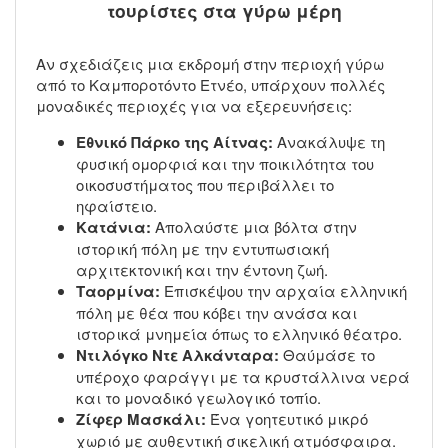
τουρίστες στα γύρω μέρη
Αν σχεδιάζεις μια εκδρομή στην περιοχή γύρω
από το Καμποροτόντο Ετνέο, υπάρχουν πολλές
μοναδικές περιοχές για να εξερευνήσεις:
Εθνικό Πάρκο της Αίτνας:
Ανακάλυψε τη
φυσική ομορφιά και την ποικιλότητα του
οικοσυστήματος που περιβάλλει το
ηφαίστειο.
Κατάνια:
Απολαύστε μια βόλτα στην
ιστορική πόλη με την εντυπωσιακή
αρχιτεκτονική και την έντονη ζωή.
Ταορμίνα:
Επισκέψου την αρχαία ελληνική
πόλη με θέα που κόβει την ανάσα και
ιστορικά μνημεία όπως το ελληνικό θέατρο.
Ντιλόγκο Ντε Αλκάνταρα:
Θαύμάσε το
υπέροχο φαράγγι με τα κρυστάλλινα νερά
και το μοναδικό γεωλογικό τοπίο.
Ζίφερ Μασκάλι:
Ένα γοητευτικό μικρό
χωριό με αυθεντική σικελική ατμόσφαιρα.