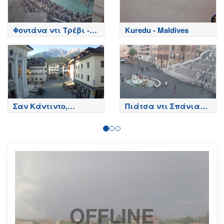
Φοντάνα ντι Τρέβι -
Kuredu - Maldives
Ρώμη
Σαν Κάντιντο,
Πιάτσα ντι Σπάνια
Μπολζάνο - San
Rome
Candido, Bolzano
OFFLINE