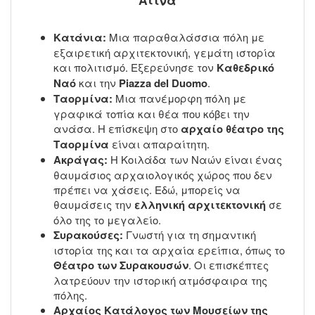
Κατάνια:
Μια παραθαλάσσια πόλη με
εξαιρετική αρχιτεκτονική, γεμάτη ιστορία
και πολιτισμό. Εξερεύνησε τον
Καθεδρικό
Ναό
και την
Piazza del Duomo
.
Ταορμίνα:
Μια πανέμορφη πόλη με
γραφικά τοπία και θέα που κόβει την
ανάσα. Η επίσκεψη στο
αρχαίο θέατρο της
Ταορμίνα
είναι απαραίτητη.
Ακράγας:
Η Κοιλάδα των Ναών είναι ένας
θαυμάσιος αρχαιολογικός χώρος που δεν
πρέπει να χάσεις. Εδώ, μπορείς να
θαυμάσεις την
ελληνική αρχιτεκτονική
σε
όλο της το μεγαλείο.
Συρακούσες:
Γνωστή για τη σημαντική
ιστορία της και τα αρχαία ερείπια, όπως το
Θέατρο των Συρακουσών
. Οι επισκέπτες
λατρεύουν την ιστορική ατμόσφαιρα της
πόλης.
Αρχαίος Κατάλογος των Μουσείων της