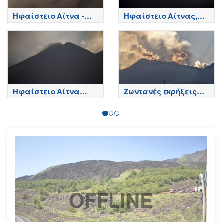
Ηφαίστειο Αίτνα -
Ηφαίστειο Αίτνας,
Κορυφή κρατήρων,
Βόρεια πλευρά - Etna
Etna
Ηφαίστειο Αίτνα
Ζωντανές εκρήξεις
Τώρα
της Αίτνας
OFFLINE