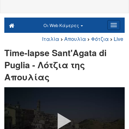
Οι Web Κάμερες
Ιταλία
Απουλία
Φότζια
Live
Time-lapse Sant'Agata di
Puglia - Λότζια της
Απουλίας