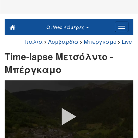
Οι Web Κάμερες
Ιταλία
Λομβαρδία
Μπέργκαμο
Live
Time-lapse Μετσόλντο -
Μπέργκαμο