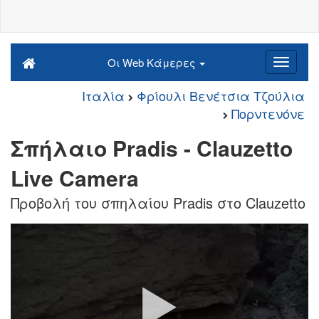
Οι Web Κάμερες
Ιταλία
Φρίουλι Βενέτσια Τζούλια
Πορντενόνε
Σπήλαιο Pradis - Clauzetto
Live Camera
Προβολή του σπηλαίου Pradis στο Clauzetto