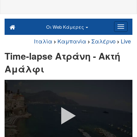
Οι Web Κάμερες
Ιταλία
Καμπανία
Σαλέρνο
Live
Time-lapse Ατράνη - Ακτή
Αμάλφι