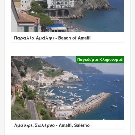
Παραλία Αμάλφι - Beach of Amalfi
Παγκόσμια Κληρονομιά
Αμάλφι, Σαλέρνο - Amalfi, Salerno