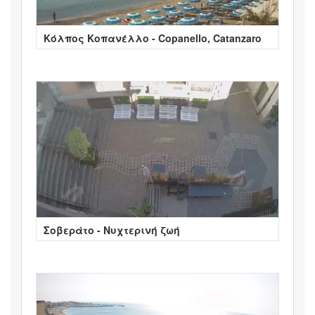
Κόλπος Κοπανέλλο - Copanello, Catanzaro
Σοβεράτο - Νυχτερινή ζωή