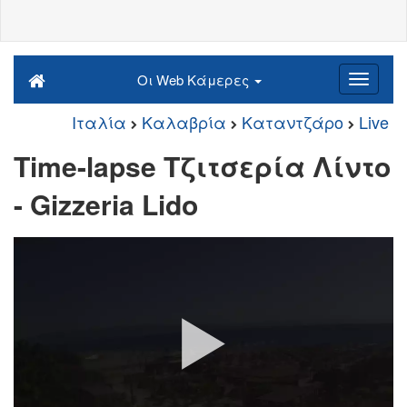
Οι Web Κάμερες
Ιταλία
Καλαβρία
Καταντζάρο
Live
Time-lapse Τζιτσερία Λίντο
- Gizzeria Lido