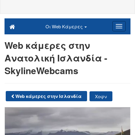
Οι Web Κάμερες
Web κάμερες στην
Ανατολική Ισλανδία -
SkylineWebcams
Web κάμερες στην Ισλανδία
Χοφν