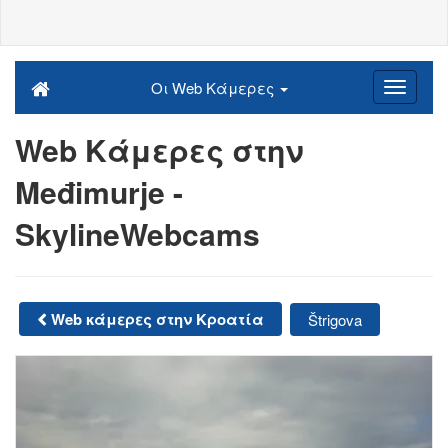
Οι Web Κάμερες
Web Κάμερες στην
Međimurje -
SkylineWebcams
Web κάμερες στην Κροατία
Štrigova