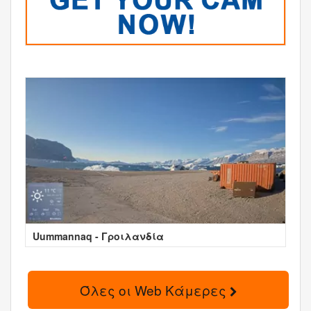
Uummannaq - Γροιλανδία
Όλες οι Web Κάμερες