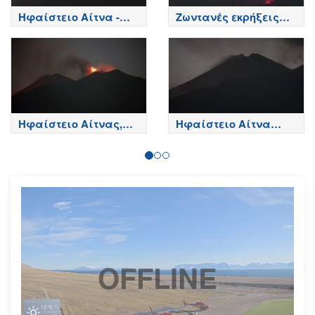
Ηφαίστειο Αίτνα -
Ζωντανές εκρήξεις
Κορυφή κρατήρων,
της Αίτνας
Etna
Ηφαίστειο Αίτνας,
Ηφαίστειο Αίτνα
Βόρεια πλευρά - Etna
Τώρα
OFFLINE