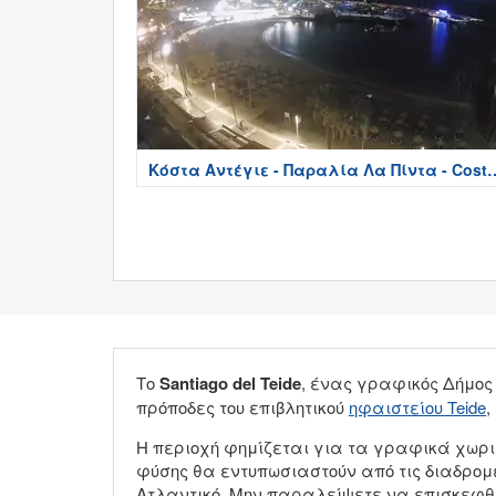
Κόστα Αντέγιε - Παραλία Λα Πίντα - Costa
Adeje
Το
Santiago del Teide
, ένας γραφικός Δήμος 
πρόποδες του επιβλητικού
ηφαιστείου Teide
,
Η περιοχή φημίζεται για τα γραφικά χωριά τ
φύσης θα εντυπωσιαστούν από τις διαδρομέ
Ατλαντικό. Μην παραλείψετε να επισκεφθεί