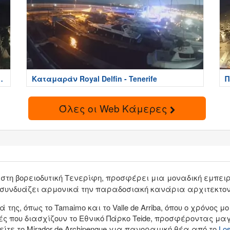
Καταμαράν Royal Delfin - Tenerife
Π
T
Όλες οι Web Κάμερες
στη βορειοδυτική Τενερίφη, προσφέρει μια μοναδική εμπειρ
 συνδυάζει αρμονικά την παραδοσιακή κανάρια αρχιτεκτονι
ης, όπως το Tamaimo και το Valle de Arriba, όπου ο χρόνος μ
ς που διασχίζουν το Εθνικό Πάρκο Teide, προσφέροντας μαγ
τε το Mirador de Archipenque για πανοραμική θέα από το
Los