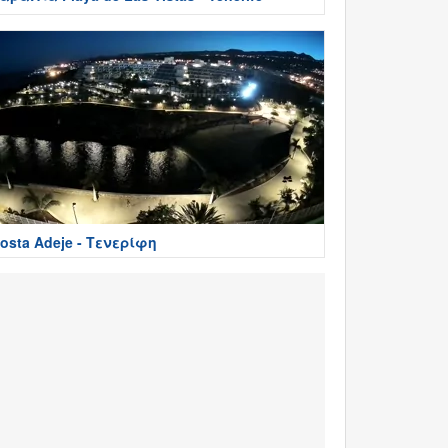
osta Adeje - Τενερίφη