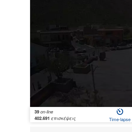
39
on-line
402.691
επισκέψεις
Time-lapse