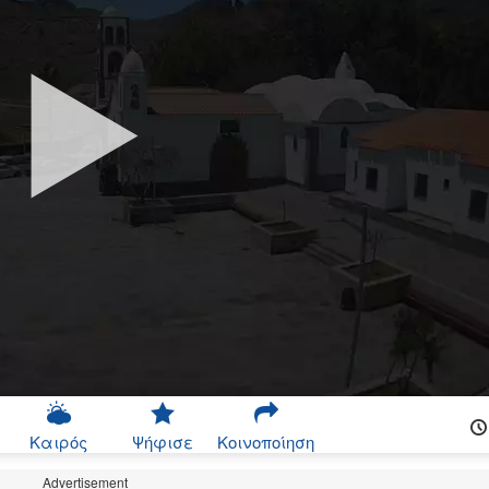
Καιρός
Ψήφισε
Κοινοποίηση
Advertisement