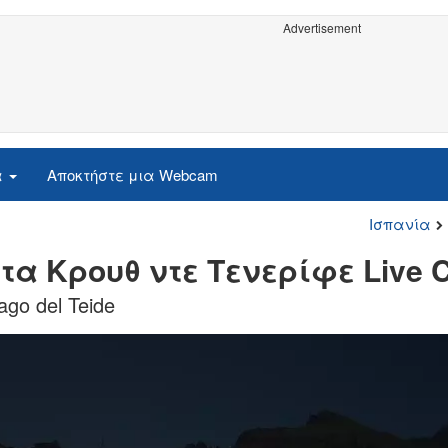
Advertisement
α
Αποκτήστε μια Webcam
Ισπανία
άντα Κρουθ ντε Τενερίφε Live
go del Teide