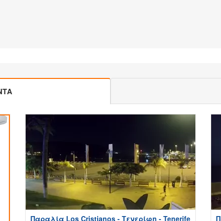
ΝΤΑ
Παραλία Los Cristianos - Τενερίφη - Tenerife
Π