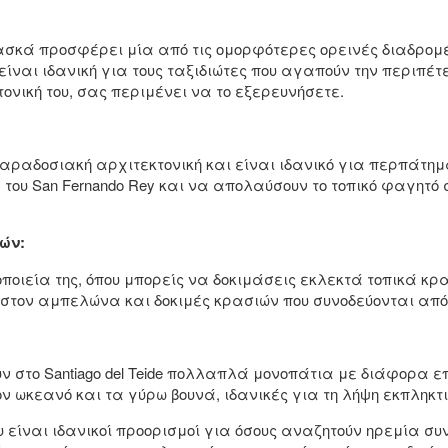
ασκά προσφέρει μία από τις ομορφότερες ορεινές διαδρομέ
είναι ιδανική για τους ταξιδιώτες που αγαπούν την περιπέτει
νική του, σας περιμένει να το εξερευνήσετε.
παραδοσιακή αρχιτεκτονική και είναι ιδανικό για περπάτη
του San Fernando Rey και να απολαύσουν το τοπικό φαγητό
ών:
οποιεία της, όπου μπορείς να δοκιμάσεις εκλεκτά τοπικά κ
τον αμπελώνα και δοκιμές κρασιών που συνοδεύονται από τ
ν στο Santiago del Teide πολλαπλά μονοπάτια με διάφορα ε
ν ωκεανό και τα γύρω βουνά, ιδανικές για τη λήψη εκπληκ
 του είναι ιδανικοί προορισμοί για όσους αναζητούν ηρεμία 