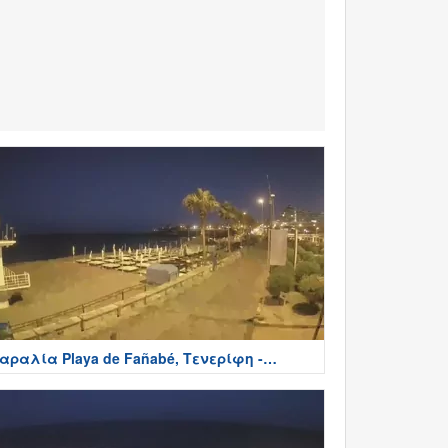
αραλία Playa de Fañabé, Τενερίφη -
enerife