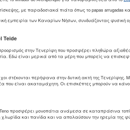
πίσκεψης, με παραδοσιακά πιάτα όπως το papas arrugadas κ
κή εμπειρία των Καναρίων Νήσων, συνδυάζοντας φυσική ο
l Teide
κός προορισμός στην Τενερίφη που προσφέρει πληθώρα αξιοθ
ία. Εδώ είναι μερικά από τα μέρη που μπορείς να επισκεφ
χοι στέκονται περήφανα στην δυτική ακτή της Τενερίφης. Με
α που είναι ακαταμάχητη. Οι επισκέπτες μπορούν να κάνο
ο Teno προσφέρει μονοπάτια ανάμεσα σε καταπράσινα τοπία
ή χλωρίδα και πανίδα και να απολαύσουν την ηρεμία της φ