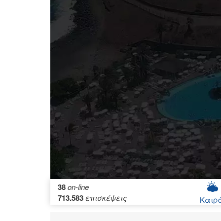
38
on-line
713.583
επισκέψεις
Καιρ