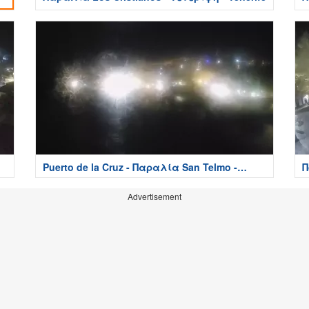
Puerto de la Cruz - Παραλία San Telmo -
Π
Tenerife
Advertisement