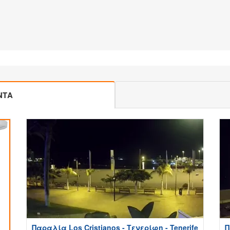
ΝΤΑ
Παραλία Los Cristianos - Τενερίφη - Tenerife
Π