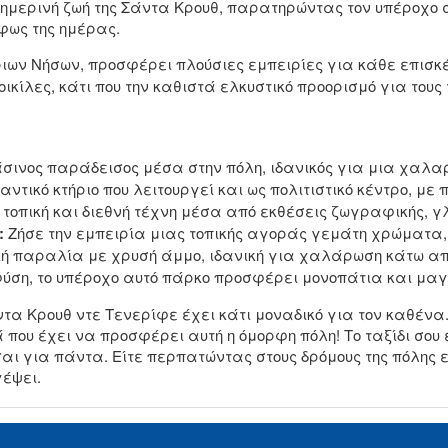
θημερινή ζωή της Σάντα Κρουθ, παρατηρώντας τον υπέροχο
φως της ημέρας.
ων Νήσων, προσφέρει πλούσιες εμπειρίες για κάθε επισκέπ
ικίλες, κάτι που την καθιστά ελκυστικό προορισμό για τους 
νος παράδεισος μέσα στην πόλη, ιδανικός για μια χαλαρή
ντικό κτήριο που λειτουργεί και ως πολιτιστικό κέντρο, με 
οπική και διεθνή τέχνη μέσα από εκθέσεις ζωγραφικής, γ
:
Ζήσε την εμπειρία μιας τοπικής αγοράς γεμάτη χρώματα,
ή παραλία με χρυσή άμμο, ιδανική για χαλάρωση κάτω από
ύση, το υπέροχο αυτό πάρκο προσφέρει μονοπάτια και μαγε
 Σάντα Κρουθ ντε Τενερίφε έχει κάτι μοναδικό για τον καθ
που έχει να προσφέρει αυτή η όμορφη πόλη! Το ταξίδι σου 
σαι για πάντα. Είτε περπατώντας στους δρόμους της πόλης
γέψει.