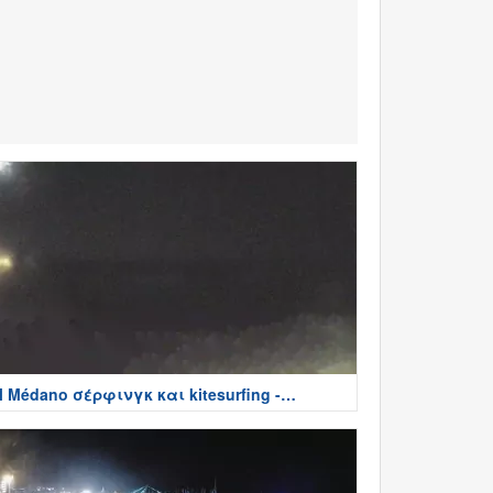
l Médano σέρφινγκ και kitesurfing -
ενερίφη