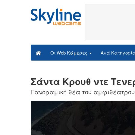
Ανά Κατηγορί
Οι Web Κάμερες
Σάντα Κρουθ ντε Τενερ
Πανοραμική θέα του αμφιθέατρου A