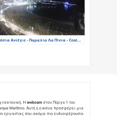
όστα Αντέγιε - Παραλία Λα Πίντα - Costa
deje
ιτεκτονική. Η
webcam
στον Πύργο 1 του
que Maritimo. Αυτή η εικόνα προσφέρει μια
τόπο εργασίας σου ακόμα πιο ενδιαφέρουσα.