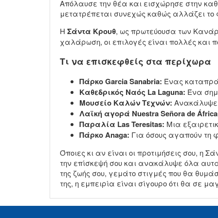
Απόλαυσε την θέα και εισχώρησε στην κα
μετατρέπεται συνεχώς καθώς αλλάζει το 
Η
Σάντα Κρουθ
, ως πρωτεύουσα των Κανάρι
χαλάρωση, οι επιλογές είναι πολλές και πο
Τι να επισκεφθείς στα περίχωρα
Πάρκο Garcia Sanabria:
Ένας καταπράσι
Καθεδρικός Ναός La Laguna:
Ένα σημα
Μουσείο Καλών Τεχνών:
Ανακάλυψε τ
Λαϊκή αγορά Nuestra Señora de África
Παραλία Las Teresitas:
Μια εξαιρετικ
Πάρκο
Anaga
:
Για όσους αγαπούν τη φ
Όποιες κι αν είναι οι προτιμήσεις σου, η
την επίσκεψή σου και ανακάλυψε όλα αυτά 
της ζωής σου, γεμάτο στιγμές που θα θυμά
της, η εμπειρία είναι σίγουρο ότι θα σε μα