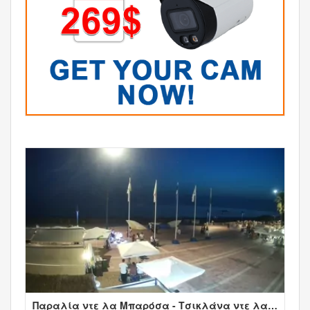
Παραλία ντε λα Μπαρόσα - Τσικλάνα ντε λα