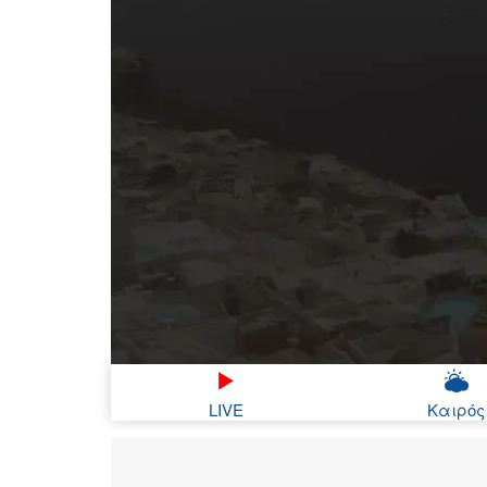
LIVE
Καιρός