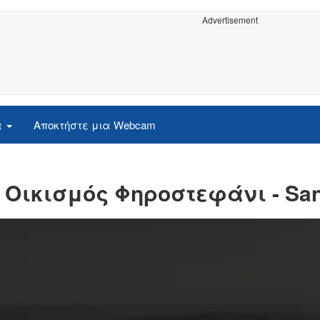
Advertisement
α
Αποκτήστε μια Webcam
- Οικισμός Φηροστεφάνι - San