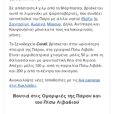
Σε απόσταση 4 χλμ από τη Μάρπησσα, βρίσκεται
αυτό το λιμανάκι με ψαροταβέρνες, που συνδέει
ακτοπλοϊκά την Πάρο με άλλα νησιά (
Νάξο
,
Ίο
,
Σαντορίνη
,
Αμοργό
,
Μύκονο
, Δήλο, Αντίπαρο και
Κουφονήσια) μόνο κατά τους καλοκαιρινούς
μήνες.
Το ξενοδοχείο
Corali
, βρίσκεται στην ωραιότερη
πλευρά της Πάρου, στο γραφικό Πίσω Λιβάδι.
Είναι αμφιθεατρικά χτισμένο, μόλις 50 μ. από τη
θάλασσα και με φανταστική θέα στο Αιγαίο.
Απέχει μόλις 100 μ. από τη παραλία Πίσω Λιβάδι
και 200 μ από το κέντρο του οικισμού.
Ανακαλύψτε νέες τοποθεσίες με τις
live cameras
στις Κυκλάδες
.
Βουτιά στις Ομορφιές της Πάρου και
του Πίσω Λιβαδιού