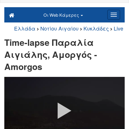
Οι Web Κάμερες
Ελλάδα
Νοτίου Αιγαίου
Κυκλάδες
Live
Time-lapse Παραλία
Αιγιάλης, Αμοργός -
Amorgos