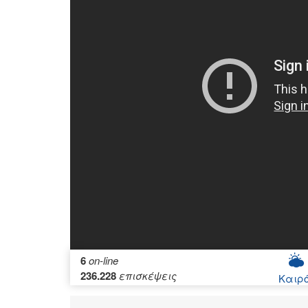
6
on-line
236.228
επισκέψεις
Καιρ