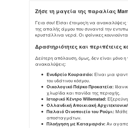
Ζήσε τη μαγεία της παραλίας Ma
Γεια σου! Είσαι έτοιμος/η να ανακαλύψει
της απαλής άμμου που συναντά την εντυπω
κρυστάλλινα νερά. Οι φοίνικες κουνιούντ
Δραστηριότητες και περιπέτειες 
Δεύτερη απόλαυση, όμως, δεν είναι μόνο 
ανακαλύψεις:
Ενυδρείο Κουρασάο:
Είναι μια φαντ
του υδάτινου κόσμου.
Οικολογικό Πάρκο Προκατεία:
Ιδανικ
χλωρίδα και πανίδα της περιοχής.
Ιστορικό Κέντρο Willemstad:
Εξερεύνησ
Ολλανδική Αποικιακή Αρχιτεκτονική
Παλαιό Οινοποιείο του Ρούμι:
Μάθε 
αποσταγμάτων.
Πλοήγηση με Καταμαράν:
Αν αγαπάς