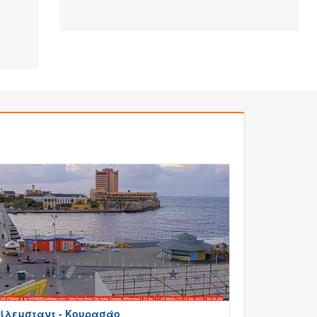
ίλεμσταντ - Κουρασάο