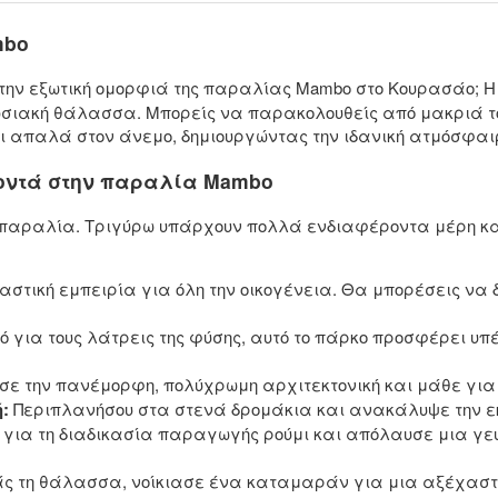
mbo
ς την εξωτική ομορφιά της παραλίας Mambo στο Κουρασάο; 
σιακή θάλασσα. Μπορείς να παρακολουθείς από μακριά το
αι απαλά στον άνεμο, δημιουργώντας την ιδανική ατμόσφα
κοντά στην παραλία Mambo
η παραλία. Τριγύρω υπάρχουν πολλά ενδιαφέροντα μέρη κα
αστική εμπειρία για όλη την οικογένεια. Θα μπορέσεις να
ό για τους λάτρεις της φύσης, αυτό το πάρκο προσφέρει υπ
ε την πανέμορφη, πολύχρωμη αρχιτεκτονική και μάθε για τ
:
Περιπλανήσου στα στενά δρομάκια και ανακάλυψε την ε
για τη διαδικασία παραγωγής ρούμι και απόλαυσε μια γευ
 τη θάλασσα, νοίκιασε ένα καταμαράν για μια αξέχαστη