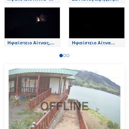
Κορυφή κρατήρων,
της Αίτνας
Etna
Ηφαίστειο Αίτνας,
Ηφαίστειο Αίτνα
Βόρεια πλευρά - Etna
Τώρα
OFFLINE