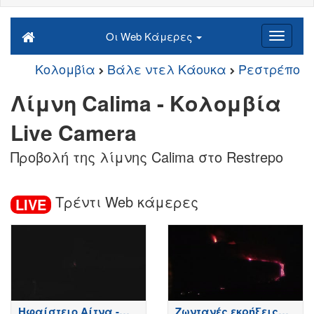
Οι Web Κάμερες
Κολομβία
Βάλε ντελ Κάουκα
Ρεστρέπο
Λίμνη Calima - Κολομβία
Live Camera
Προβολή της λίμνης Calima στο Restrepo
Τρέντι Web κάμερες
LIVE
Ηφαίστειο Αίτνα -
Ζωντανές εκρήξεις