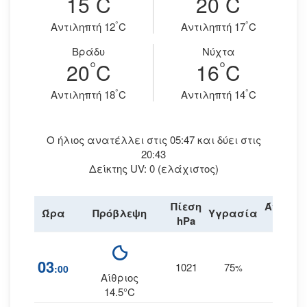
15
C
20
C
°
°
Aντιληπτή 12
C
Aντιληπτή 17
C
Βράδυ
Νύχτα
°
°
20
C
16
C
°
°
Aντιληπτή 18
C
Aντιληπτή 14
C
Ο ήλιος ανατέλλει στις 05:47 και δύει στις
20:43
Δείκτης UV: 0 (ελάχιστος)
Πίεση
Άνεμος
Ώρα
Πρόβλεψη
Υγρασία
hPa
km/h
03
1021
75
10
:00
%
ΒΑ
Αίθριος
14.5°C