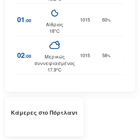
01
1015
60
7
:00
%
ΒΑ
Αίθριος
18°C
02
1015
58
8
:00
%
ΒΒΑ
Μερικώς
συννεφιασμένος
17.9°C
Κάμερες στο Πόρτλαντ