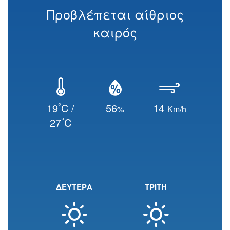
Προβλέπεται αίθριος
καιρός
°
19
C /
56
14
%
Km/h
°
27
C
ΔΕΥΤΕΡΑ
ΤΡΙΤΗ