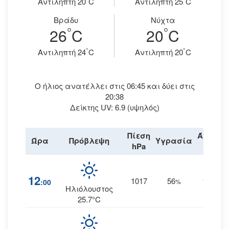
Aντιληπτή 20
C
Aντιληπτή 25
C
Βράδυ
Νύχτα
°
°
26
C
20
C
°
°
Aντιληπτή 24
C
Aντιληπτή 20
C
Ο ήλιος ανατέλλει στις 06:45 και δύει στις
20:38
Δείκτης UV: 6.9 (υψηλός)
Πίεση
Άνεμος
Ώρα
Πρόβλεψη
Υγρασία
hPa
km/h
12
1017
56
14
:00
%
ΒΔ
Ηλιόλουστος
25.7°C