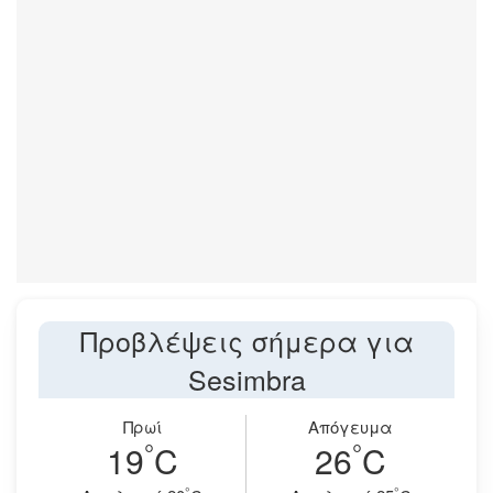
Προβλέψεις σήμερα για
Sesimbra
Πρωί
Απόγευμα
°
°
19
C
26
C
°
°