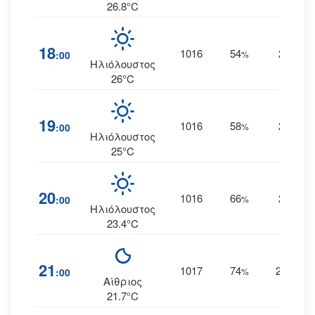
26.8°C
18
1016
54
25
:00
%
ΒΔ
Ηλιόλουστος
26°C
19
1016
58
25
:00
%
ΒΔ
Ηλιόλουστος
25°C
20
1016
66
23
:00
%
ΒΔ
Ηλιόλουστος
23.4°C
21
1017
74
21
:00
%
ΒΒΔ
Αίθριος
21.7°C