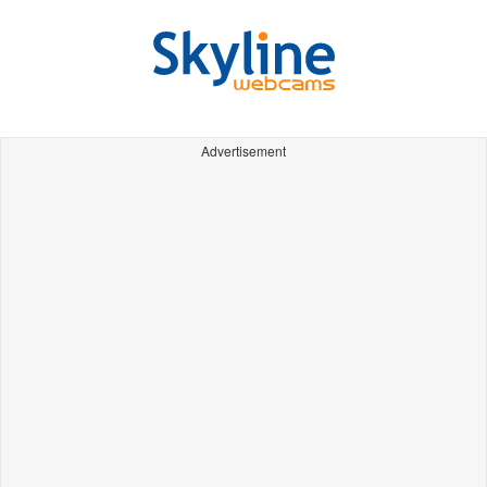
Advertisement