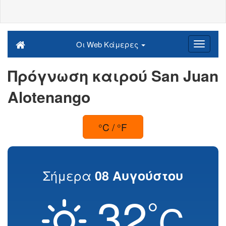
Οι Web Κάμερες
Πρόγνωση καιρού San Juan
Alotenango
°C / °F
Σήμερα
08 Αυγούστου
32
°
C