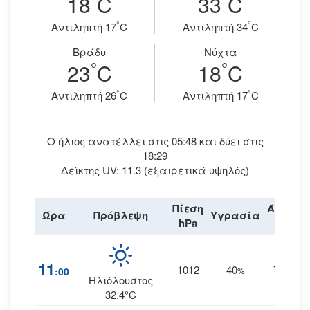
18
C
33
C
°
°
Aντιληπτή 17
C
Aντιληπτή 34
C
Βράδυ
Νύχτα
°
°
23
C
18
C
°
°
Aντιληπτή 26
C
Aντιληπτή 17
C
Ο ήλιος ανατέλλει στις 05:48 και δύει στις
18:29
Δείκτης UV: 11.3 (εξαιρετικά υψηλός)
Πίεση
Άνεμος
Ώρα
Πρόβλεψη
Υγρασία
hPa
km/h
11
1012
40
7
:00
%
ΝΝΔ
Ηλιόλουστος
32.4°C