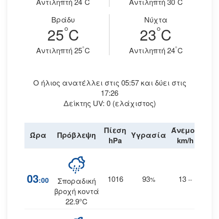
Aντιληπτή 24
C
Aντιληπτή 30
C
Βράδυ
Νύχτα
°
°
25
C
23
C
°
°
Aντιληπτή 25
C
Aντιληπτή 24
C
Ο ήλιος ανατέλλει στις 05:57 και δύει στις
17:26
Δείκτης UV: 0 (ελάχιστος)
Πίεση
Άνεμος
Ώρα
Πρόβλεψη
Υγρασία
Βρο
hPa
km/h
03
1016
93
13
:00
%
--
Σποραδική
βροχή κοντά
22.9°C