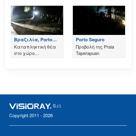
Βραζιλία, Porto
Porto Seguro
Seguro - Praia de
Καταπληκτική θέα
Προβολή της Praia
Taperapuan
στο χώρο
Taperapuan
εκδηλώσεων της
σχολής TOA TOA,
στην Praia de
Taperapuan της
Βραζιλίας
S.r.l.
Copyright 2011 - 2026