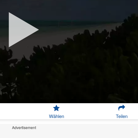
Wählen
Teilen
Advertisement