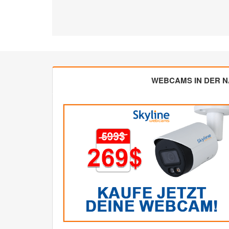
WEBCAMS IN DER 