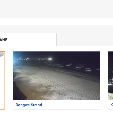
NÄHE
Dongwe Strand
K