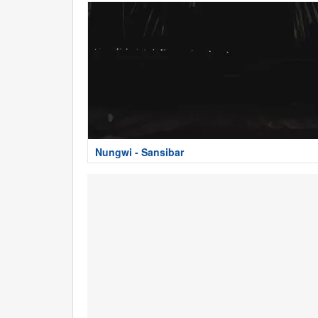
Nungwi - Sansibar