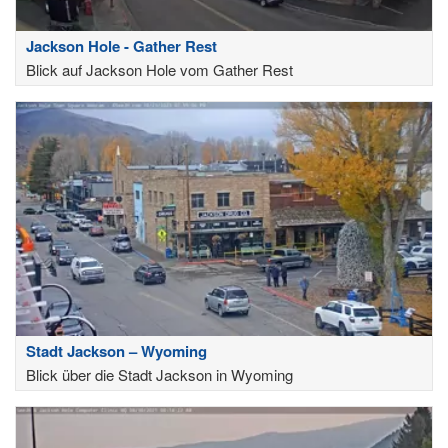
Jackson Hole - Gather Rest
Blick auf Jackson Hole vom Gather Rest
Stadt Jackson – Wyoming
Blick über die Stadt Jackson in Wyoming