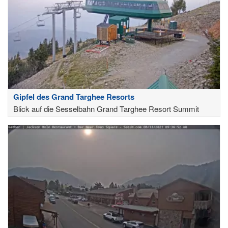
Gipfel des Grand Targhee Resorts
Blick auf die Sesselbahn Grand Targhee Resort Summit