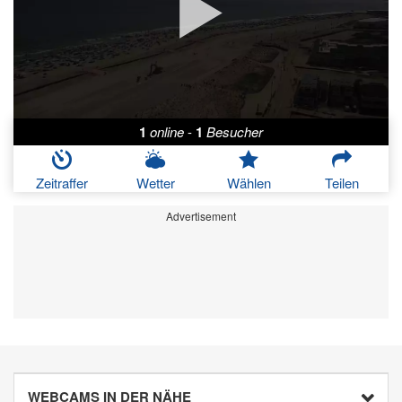
1
online
-
1
Besucher
Zeitraffer
Wetter
Wählen
Teilen
Advertisement
WEBCAMS IN DER NÄHE