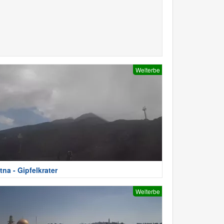
Welterbe
tna - Gipfelkrater
Welterbe