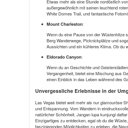
Etwas mehr als eine Stunde nordöstlich von 
außergewöhnlich mit seinen leuchtend roten
White Domes Trail, und fantastische Fotomög
Mount Charleston
:
Wenn du eine Pause von der Wüstenhitze suc
Berg Wanderwege, Picknickplätze und sogar
Aussichten und ein kühleres Klima. Ob du w
Eldorado Canyon
:
Wenn du an Geschichte und Geisterstädten i
Vergangenheit, bietet eine Mischung aus G
einen Einblick in das Leben während des G
Unvergessliche Erlebnisse in der U
Las Vegas bietet weit mehr als nur glamouröse S
und Entspannung. Vom Wandern in eindrucksvollen
natürlicher Schönheit. Jangan lupa kunjungi dafta
Einzigartiges zu entdecken, egal ob du die Wüst
faszinierenden Möglichkeiten zu erleben, die Neva