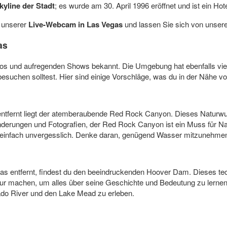
kyline der Stadt
; es wurde am 30. April 1996 eröffnet und ist ein Hot
t unserer
Live-Webcam in Las Vegas
und lassen Sie sich von unser
as
nos und aufregenden Shows bekannt. Die Umgebung hat ebenfalls viel 
t besuchen solltest. Hier sind einige Vorschläge, was du in der Nähe 
ntfernt liegt der atemberaubende Red Rock Canyon. Dieses Naturwun
derungen und Fotografien, der Red Rock Canyon ist ein Muss für Nat
infach unvergesslich. Denke daran, genügend Wasser mitzunehmen 
s entfernt, findest du den beeindruckenden Hoover Dam. Dieses te
our machen, um alles über seine Geschichte und Bedeutung zu lernen
do River und den Lake Mead zu erleben.