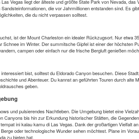
Las Vegas liegt der älteste und größte State Park von Nevada, das Val
 Sandsteinformationen, die vor Jahrmillionen entstanden sind. Es gib
lichkeiten, die du nicht verpassen solltest.
hst, ist der Mount Charleston ein idealer Rückzugsort. Nur etwa 35
 Schnee im Winter. Der summitsche Gipfel ist einer der höchsten P
andern, campen oder einfach nur die frische Bergluft genießen möchte
nteressiert bist, solltest du Eldorado Canyon besuchen. Diese Stadt,
eschichte und Abenteuer. Du kannst an geführten Touren durch alte 
oldrausches geben.
mgebung
hows und pulsierendes Nachtleben. Die Umgebung bietet eine Vielzah
 Canyons bis hin zur Erkundung historischer Stätten, die Gegende
r tempat ini kalau kamu di Las Vegas. Dank der großartigen Vielfalt 
e, Berge oder technologische Wunder sehen möchtest. Plane im Voraus
da zu bieten hat.