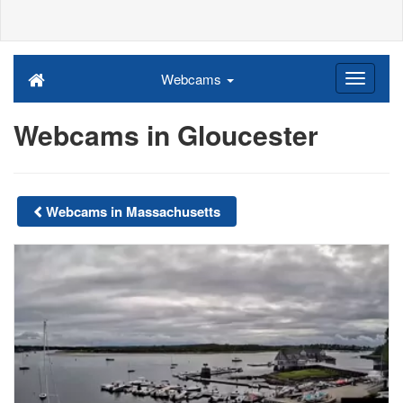
Webcams
Webcams in Gloucester
Webcams in Massachusetts