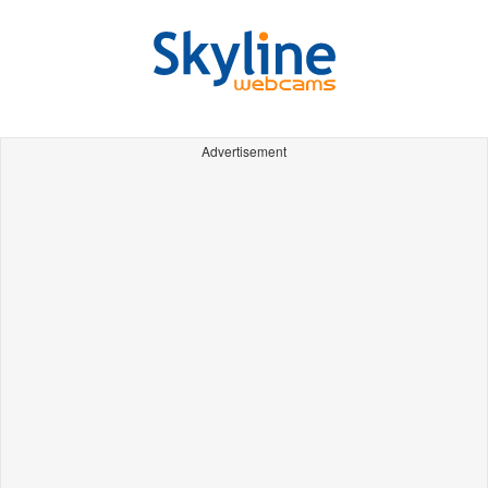
Advertisement