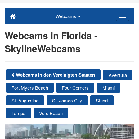
Webcams
Webcams in Florida -
SkylineWebcams
Webcams in den Vereinigten Staaten
Aventura
Fort Myers Beach
Four Corners
Miami
St. Augustine
St. James City
Stuart
Tampa
Vero Beach