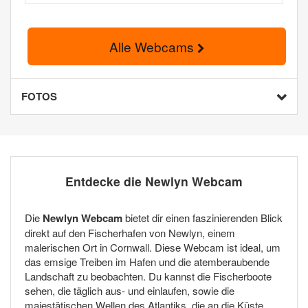
Alle Webcams
FOTOS
Entdecke die Newlyn Webcam
Die
Newlyn Webcam
bietet dir einen faszinierenden Blick
direkt auf den Fischerhafen von Newlyn, einem
malerischen Ort in Cornwall. Diese Webcam ist ideal, um
das emsige Treiben im Hafen und die atemberaubende
Landschaft zu beobachten. Du kannst die Fischerboote
sehen, die täglich aus- und einlaufen, sowie die
majestätischen Wellen des Atlantiks, die an die Küste