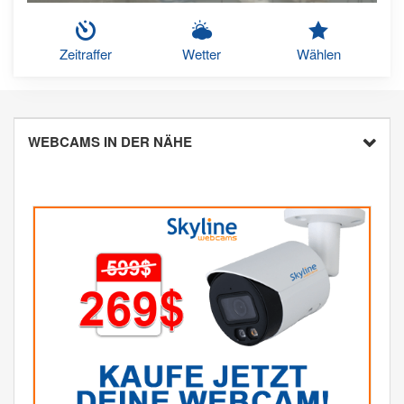
Zeitraffer
Wetter
Wählen
WEBCAMS IN DER NÄHE