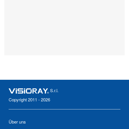
S.r.l.
Copyright 2011 - 2026
Über uns