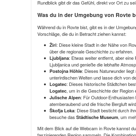
Rundblick gibt dir das Gefühl, direkt vor Ort zu se
Was du in der Umgebung von Rovte 
Während du in Rovte bist, gibt es in der Umgebun
Vorschläge, die du in Betracht ziehen kannst:
Žiri
: Diese kleine Stadt in der Nähe von R
über die regionale Geschichte zu erfahren.
Ljubljana
: Etwas weiter entfernt, aber ein
Ljubljanica und genieße die lebhafte Atmosp
Postojna Höhle
: Dieses Naturwunder liegt
unterirdischen Welten und lasse dich von d
Logatec
: Dieses historische Städtchen be
Logatec
, um in die Geschichte der Region 
Julische Alpen
: Für Outdoor-Enthusiasten 
atemberaubend und die frische Bergluft wird
Škofja Loka
: Diese Stadt besticht durch ih
besuche das
Städtische Museum
, um meh
Mit dem Blick auf die Webcam in Rovte kannst du 
faszinierenden Region sammeln. Die Kombination 