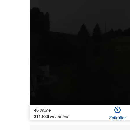
46
online
311.930
Besucher
Zeitraffer