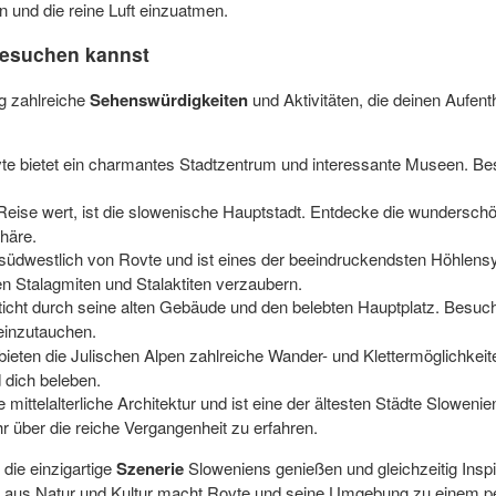
in und die reine Luft einzuatmen.
besuchen kannst
g zahlreiche
Sehenswürdigkeiten
und Aktivitäten, die deinen Aufent
ovte bietet ein charmantes Stadtzentrum und interessante Museen. 
e Reise wert, ist die slowenische Hauptstadt. Entdecke die wundersch
häre.
 südwestlich von Rovte und ist eines der beeindruckendsten Höhlens
en Stalagmiten und Stalaktiten verzaubern.
sticht durch seine alten Gebäude und den belebten Hauptplatz. Besuc
einzutauchen.
bieten die Julischen Alpen zahlreiche Wander- und Klettermöglichkeit
 dich beleben.
re mittelalterliche Architektur und ist eine der ältesten Städte Slowe
r über die reiche Vergangenheit zu erfahren.
die einzigartige
Szenerie
Sloweniens genießen und gleichzeitig Inspi
aus Natur und Kultur macht Rovte und seine Umgebung zu einem perfe