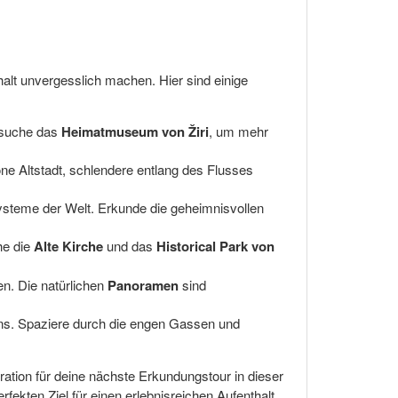
halt unvergesslich machen. Hier sind einige
Besuche das
Heimatmuseum von Žiri
, um mehr
öne Altstadt, schlendere entlang des Flusses
ysteme der Welt. Erkunde die geheimnisvollen
he die
Alte Kirche
und das
Historical Park von
en. Die natürlichen
Panoramen
sind
niens. Spaziere durch die engen Gassen und
ration für deine nächste Erkundungstour in dieser
kten Ziel für einen erlebnisreichen Aufenthalt.