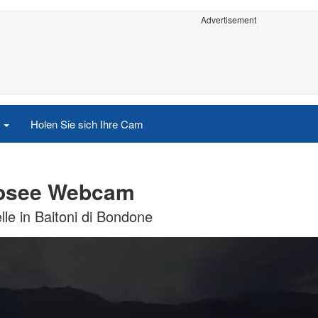
Advertisement
e
Holen Sie sich Ihre Cam
drosee Webcam
le in Baitoni di Bondone