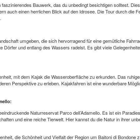
n faszinierendes Bauwerk, das du unbedingt besichtigen solltest. Diese
rn auch einen herrlichen Blick auf den Idrosee. Die Tour durch die Fe
.
andschaft umgeben, die sich hervorragend für eine gemütliche Fahrr
te Dörfer und entlang des Wassers radelst. Es gibt viele Gelegenhei
genheit, mit dem Kajak die Wasseroberfläche zu erkunden. Das ruhige
nderen Perspektive zu erleben. Kajakfahren ist eine wunderbare Mög
mello:
beeindruckende Naturreservat Parco dell’Adamello. Es ist ein Paradies 
en und eine reiche Tierwelt. Hier kannst du die Natur in ihrer unbe
egenheit, die Schönheit und Vielfalt der Region um Baitoni di Bondone