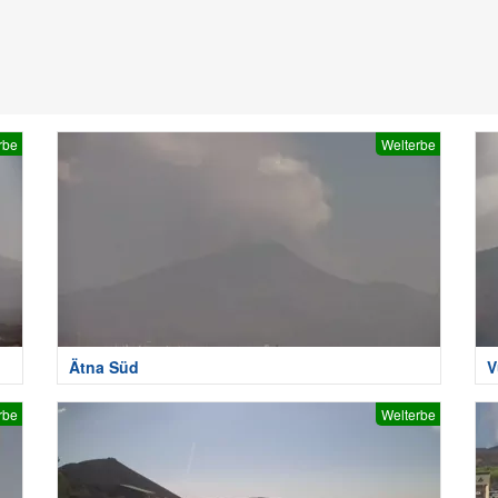
rbe
Welterbe
Ätna Süd
V
rbe
Welterbe