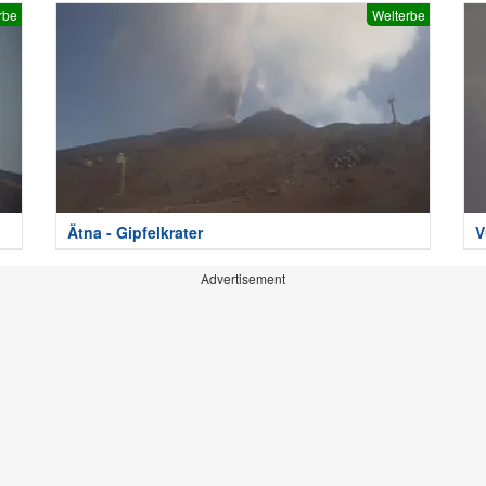
rbe
Welterbe
Ätna - Gipfelkrater
V
Advertisement