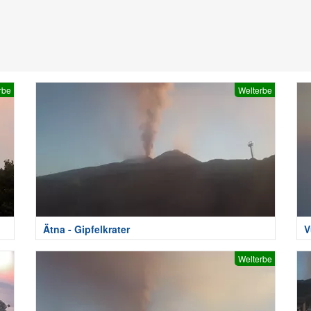
rbe
Welterbe
Ätna - Gipfelkrater
V
Welterbe