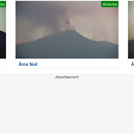
rbe
Welterbe
Ätna Süd
Ä
Advertisement