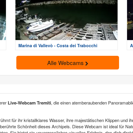
Marina di Vallevò - Costa dei Trabocchi
A
Alle Webcams
erer
Live-Webcam Tremiti
, die einen atemberaubenden Panoramabli
hmt für ihr kristallklares Wasser, ihre majestätischen Klippen und ih
rührte Schönheit dieses Archipels. Diese Webcam ist ideal für Naturli
en. Sie bietet ein unvergessliches visuelles Erlebnis, das dich direk