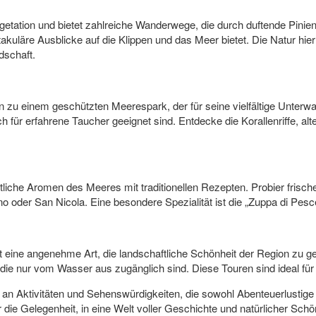
getation und bietet zahlreiche Wanderwege, die durch duftende Pini
kuläre Ausblicke auf die Klippen und das Meer bietet. Die Natur hier 
dschaft.
 zu einem geschützten Meerespark, der für seine vielfältige Unterwa
 für erfahrene Taucher geeignet sind. Entdecke die Korallenriffe, alt
tliche Aromen des Meeres mit traditionellen Rezepten. Probier frisc
 oder San Nicola. Eine besondere Spezialität ist die „Zuppa di Pesc
ist eine angenehme Art, die landschaftliche Schönheit der Region zu
die nur vom Wasser aus zugänglich sind. Diese Touren sind ideal fü
bot an Aktivitäten und Sehenswürdigkeiten, die sowohl Abenteuerlusti
r die Gelegenheit, in eine Welt voller Geschichte und natürlicher Sch