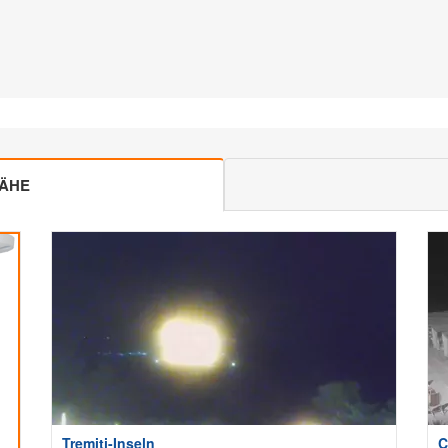
NÄHE
Tremiti-Inseln
C