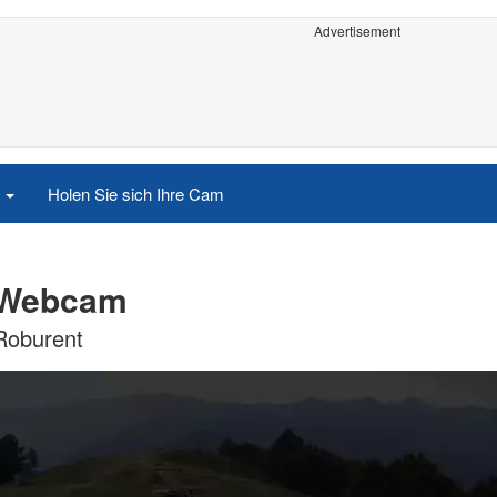
Advertisement
e
Holen Sie sich Ihre Cam
t Webcam
 Roburent