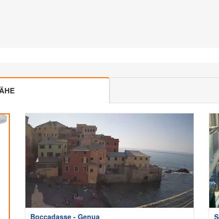
NÄHE
Boccadasse - Genua
S