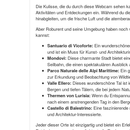
Die Kulisse, die du durch diese Webcam sehen kann
Aktivitäten und Entdeckungen ein. Während du die 
hinabgleiten, um die frische Luft und die atembe
Aber Roburent und seine Umgebung haben noch vie
kannst:
Santuario di Vicoforte:
Ein wunderschöner B
und ist ein Muss für Kunst- und Architekturi
Mondovì:
Diese charmante Stadt bietet ei
Seilbahn, die einen spektakulären Ausblick 
Parco Naturale delle Alpi Marittime:
Ein g
zur Erkundung und Beobachtung von Wildtie
Valle Ellero:
Dieses wunderschöne Tal ist id
Bergen und tiefen Tälern, die bei jedem Nat
Thermen von Lurisia:
Wenn du Entspannung
nach einem anstrengenden Tag in den Berge
Castello di Balestrino:
Eine faszinierende m
und Architektur-Interessierte.
Jeder dieser Orte ist einzigartig und bietet ein Er