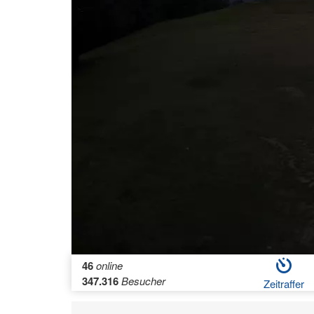
46
online
347.316
Besucher
Zeitraffer