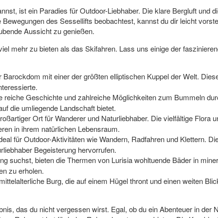
st, ist ein Paradies für Outdoor-Liebhaber. Die klare Bergluft und d
Bewegungen des Sessellifts beobachtest, kannst du dir leicht vorstel
raubende Aussicht zu genießen.
l mehr zu bieten als das Skifahren. Lass uns einige der fasziniere
arockdom mit einer der größten elliptischen Kuppel der Welt. Dieser 
nteressierte.
ne reiche Geschichte und zahlreiche Möglichkeiten zum Bummeln dur
auf die umliegende Landschaft bietet.
roßartiger Ort für Wanderer und Naturliebhaber. Die vielfältige Flora
ren in ihrem natürlichen Lebensraum.
eal für Outdoor-Aktivitäten wie Wandern, Radfahren und Klettern. Di
urliebhaber Begeisterung hervorrufen.
 suchst, bieten die Thermen von Lurisia wohltuende Bäder in minera
n zu erholen.
ittelalterliche Burg, die auf einem Hügel thront und einen weiten Blic
lebnis, das du nicht vergessen wirst. Egal, ob du ein Abenteuer in der 