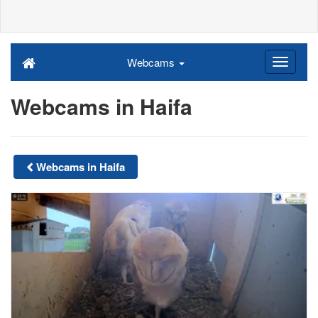
Webcams
Webcams in Haifa
Webcams in Haifa