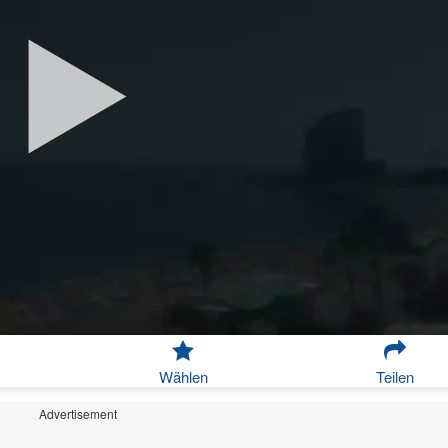
Wählen
Teilen
Advertisement