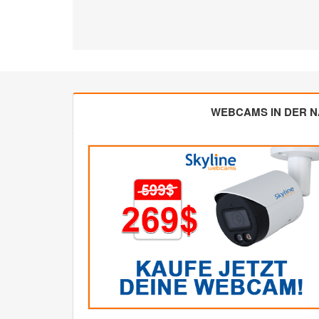
WEBCAMS IN DER 