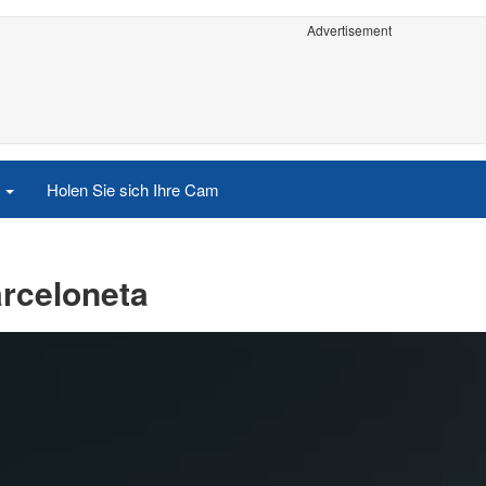
Advertisement
e
Holen Sie sich Ihre Cam
arceloneta