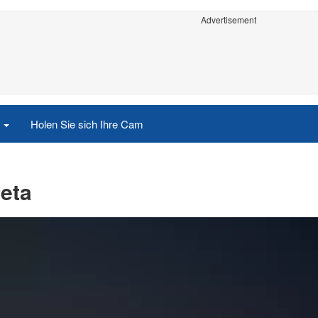
Advertisement
e
Holen Sie sich Ihre Cam
reta