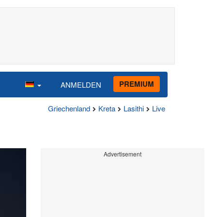
PREMIUM
ANMELDEN
Griechenland
Kreta
Lasithi
Live
Advertisement