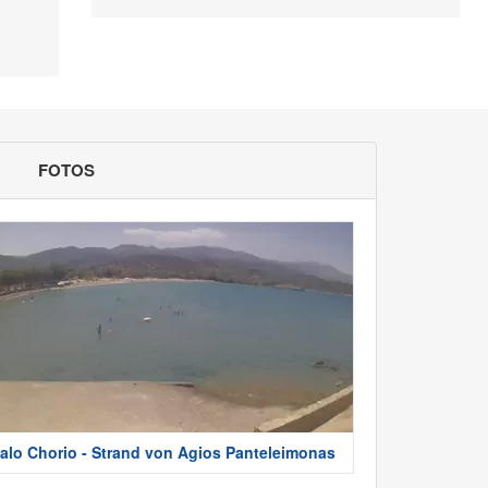
FOTOS
alo Chorio - Strand von Agios Panteleimonas