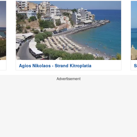
Agios Nikolaos - Strand Kitroplatia
S
Advertisement