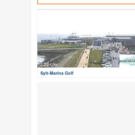
Sylt-Marina Golf