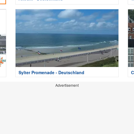
Sylter Promenade - Deutschland
C
Advertisement