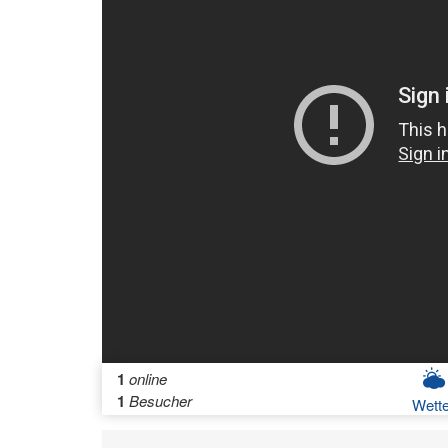
1
online
1
Besucher
Wette