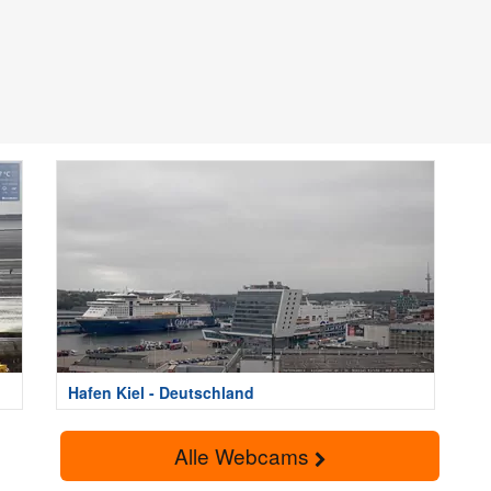
Hafen Kiel - Deutschland
Alle Webcams