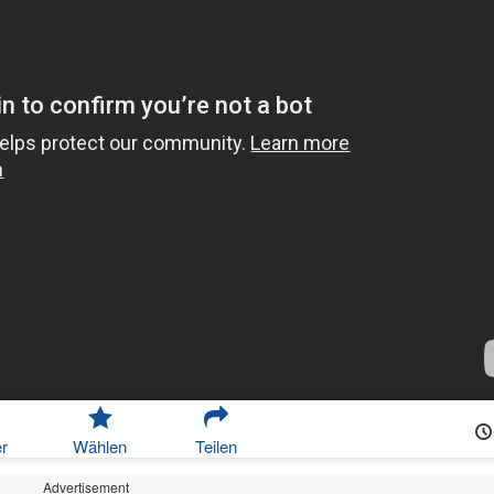
r
Wählen
Teilen
Advertisement