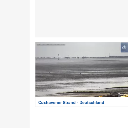
Cuxhavener Strand - Deutschland