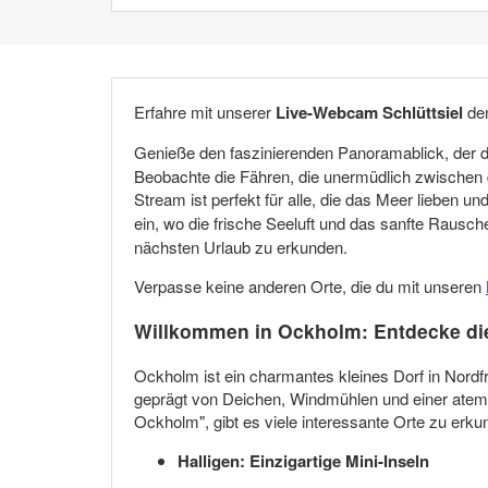
Erfahre mit unserer
Live-Webcam Schlüttsiel
den
Genieße den faszinierenden Panoramablick, der di
Beobachte die Fähren, die unermüdlich zwischen d
Stream ist perfekt für alle, die das Meer lieben 
ein, wo die frische Seeluft und das sanfte Rausch
nächsten Urlaub zu erkunden.
Verpasse keine anderen Orte, die du mit unseren
Willkommen in Ockholm: Entdecke d
Ockholm ist ein charmantes kleines Dorf in Nordf
geprägt von Deichen, Windmühlen und einer atem
Ockholm", gibt es viele interessante Orte zu er
Halligen: Einzigartige Mini-Inseln