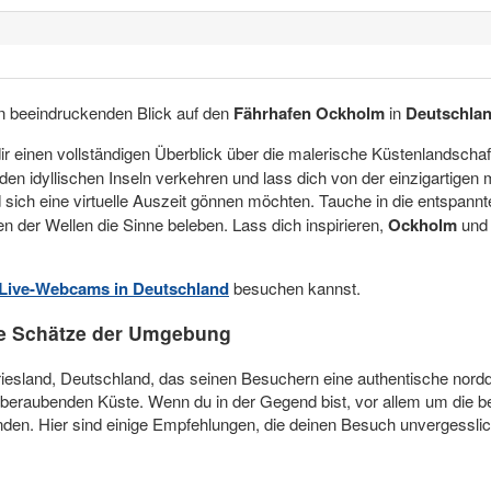
 beeindruckenden Blick auf den
Fährhafen Ockholm
in
Deutschla
r einen vollständigen Überblick über die malerische Küstenlandschaf
en idyllischen Inseln verkehren und lass dich von der einzigartigen
und sich eine virtuelle Auszeit gönnen möchten. Tauche in die entspa
en der Wellen die Sinne beleben. Lass dich inspirieren,
Ockholm
und 
Live-Webcams in Deutschland
besuchen kannst.
ie Schätze der Umgebung
riesland, Deutschland, das seinen Besuchern eine authentische nordde
beraubenden Küste. Wenn du in der Gegend bist, vor allem um die b
kunden. Hier sind einige Empfehlungen, die deinen Besuch unvergessl