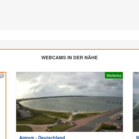
WEBCAMS IN DER NÄHE
Welterbe
Amrum - Deutschland
W