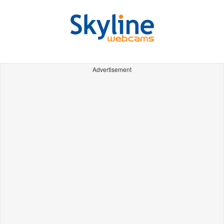
Advertisement