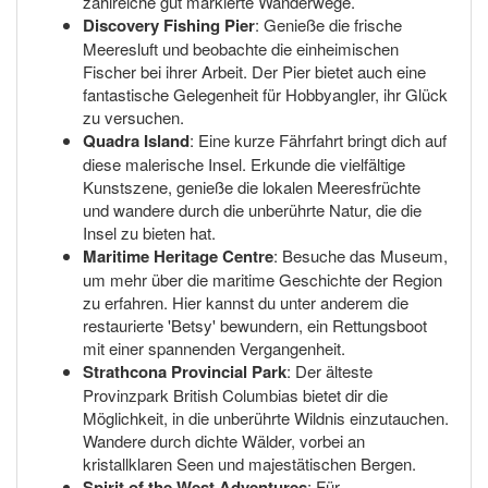
zahlreiche gut markierte Wanderwege.
Discovery Fishing Pier
: Genieße die frische
Meeresluft und beobachte die einheimischen
Fischer bei ihrer Arbeit. Der Pier bietet auch eine
fantastische Gelegenheit für Hobbyangler, ihr Glück
zu versuchen.
Quadra Island
: Eine kurze Fährfahrt bringt dich auf
diese malerische Insel. Erkunde die vielfältige
Kunstszene, genieße die lokalen Meeresfrüchte
und wandere durch die unberührte Natur, die die
Insel zu bieten hat.
Maritime Heritage Centre
: Besuche das Museum,
um mehr über die maritime Geschichte der Region
zu erfahren. Hier kannst du unter anderem die
restaurierte 'Betsy' bewundern, ein Rettungsboot
mit einer spannenden Vergangenheit.
Strathcona Provincial Park
: Der älteste
Provinzpark British Columbias bietet dir die
Möglichkeit, in die unberührte Wildnis einzutauchen.
Wandere durch dichte Wälder, vorbei an
kristallklaren Seen und majestätischen Bergen.
Spirit of the West Adventures
: Für