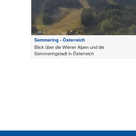
Semmering - Österreich
Blick über die Wiener Alpen und die
Semmeringstadt in Österreich