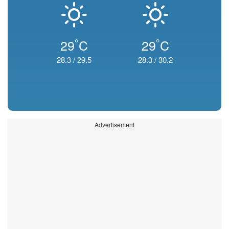
°
°
29
C
29
C
28.3
/
29.5
28.3
/
30.2
Advertisement