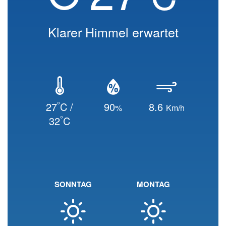
Klarer Himmel erwartet
°
27
C /
90
8.6
%
Km/h
°
32
C
SONNTAG
MONTAG