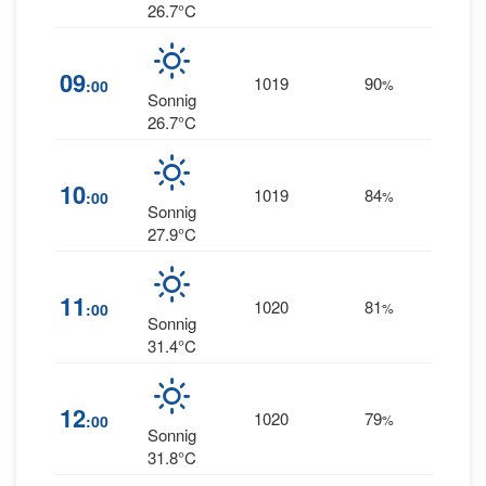
26.7°C
09
1019
90
13
:00
%
S
Sonnig
26.7°C
10
1019
84
11
:00
%
S
Sonnig
27.9°C
10
11
1020
81
:00
%
SSE
Sonnig
31.4°C
12
1020
79
9
:00
%
S
Sonnig
31.8°C