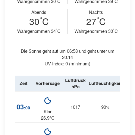
Wahrgenommen 30
C
Wahrgenommen 39
C
Abends
Nachts
°
°
30
C
27
C
°
°
Wahrgenommen 34
C
Wahrgenommen 30
C
Die Sonne geht auf um 06:58 und geht unter um
20:14
UV-Index: 0 (minimum)
Luftdruck
Win
Zeit
Vorhersage
Luftfeuchtigkeit
hPa
km/
03
1017
90
8
:00
%
ES
Klar
26.9°C
11