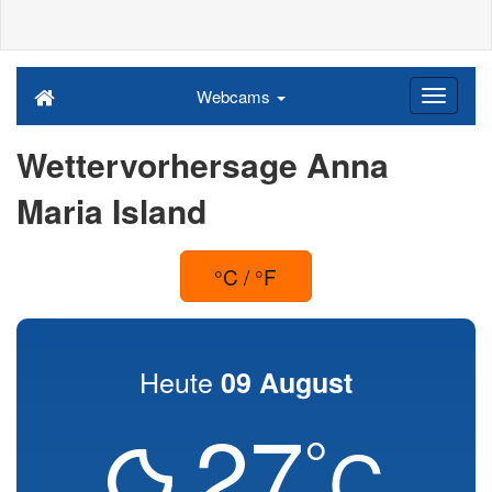
Webcams
Wettervorhersage Anna
Maria Island
°C / °F
Heute
09 August
27
°
C